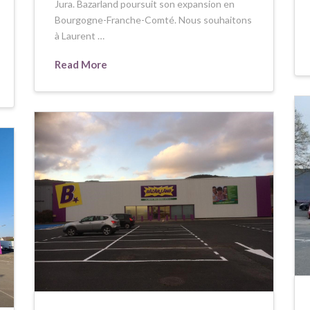
Jura. Bazarland poursuit son expansion en
Bourgogne-Franche-Comté. Nous souhaitons
à Laurent …
Read More