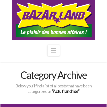
Navigation
Category Archive
Below you'll find a list of all posts that have been
categorized as
“Actu franchise”