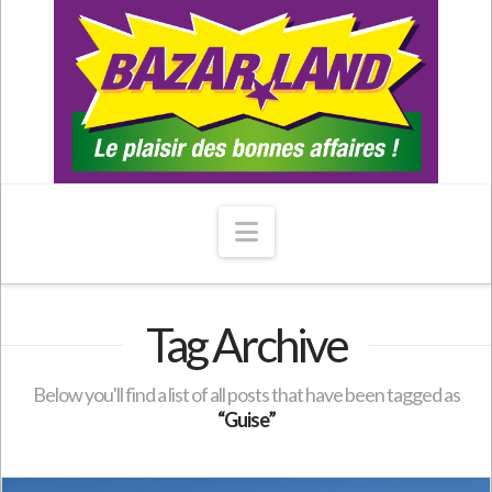
Navigation
Tag Archive
Below you'll find a list of all posts that have been tagged as
“Guise”